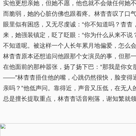
实他更想亲她，但她不愿，他也就不会做任何她不
而脆弱，她的心脏仿佛也跟着疼。林杳杳叹了口气
眼里似有困惑，又无尽虔诚：“你不知道吗？杳杳
来，她强装镇定，眨了眨眼：“你为什么从来不说
不知道呢。被这样一个人长年累月地偏爱，怎么
林杳杳原本还想追问他跟那个女演员的事，但那
在他面前的那种嚣张，扬了扬下巴：“那我是你女
——”林杳杳捂住他的嘴，心跳仍然很快，脸变得
亲吗？”他低声问。靠得近，声音又压低，在无人
总是擅长提取重点，林杳杳话音刚落，谢知繁就
x