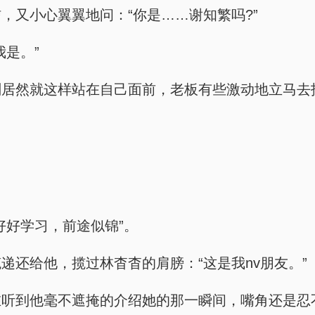
，又小心翼翼地问：“你是……谢知繁吗?”
是。”
居然就这样站在自己面前，老板有些激动地立马去找
好好学习，前途似锦”。
递还给他，揽过林杳杳的肩膀：“这是我nv朋友。”
在听到他毫不遮掩的介绍她的那一瞬间，嘴角还是忍