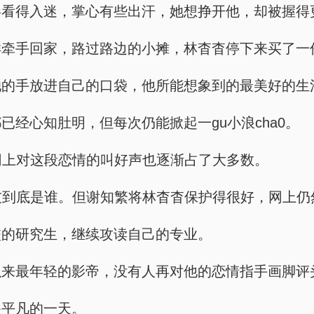
影看得入迷，掌心有些出汗，她想挣开他，却被握得
样牵手回家，路过路边的小摊，林杳杳停下来买了一
她的手放进自己的口袋，他所能想象到的最美好的生
经心知肚明，但每次仍能掀起一gu小浪cha0。
网上对这段恋情的叫好声也逐渐占了大多数。
友到底是谁。但谢知繁将林杳杳保护得很好，网上仍
校的研究生，继续攻读自己的专业。
以来最年轻的影帝，没有人再对他的恋情指手画脚评
很平凡的一天。