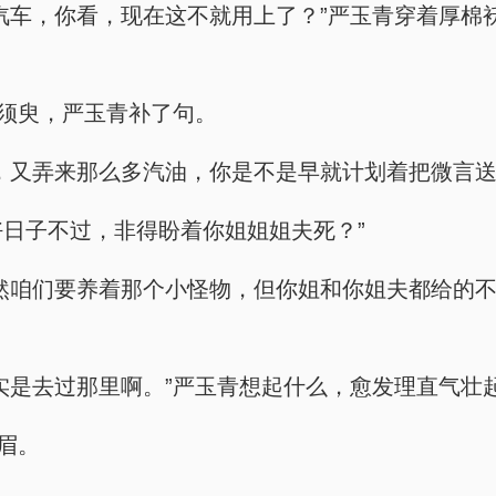
汽车，你看，现在这不就用上了？”严玉青穿着厚棉
默须臾，严玉青补了句。
，又弄来那么多汽油，你是不是早就计划着把微言送
好日子不过，非得盼着你姐姐姐夫死？”
然咱们要养着那个小怪物，但你姐和你姐夫都给的
实是去过那里啊。”严玉青想起什么，愈发理直气壮
眉。