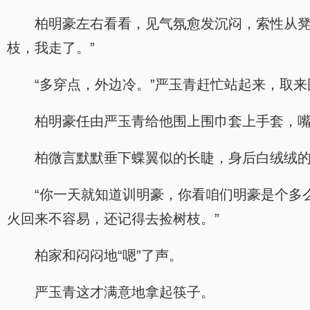
柏明豪左右看看，见气氛愈发沉闷，索性从凳
枝，我走了。”
“多穿点，外边冷。”严玉青赶忙站起来，取
柏明豪任由严玉青给他围上围巾套上手套，
柏微言默默垂下蝶翼似的长睫，身后白绒绒
“你一天就知道训明豪，你看咱们明豪是个多
火回来不容易，还记得去捡树枝。”
柏家和闷闷地“嗯”了声。
严玉青这才满意地拿起筷子。