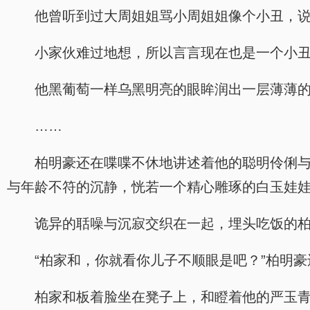
他曾听到过大周姐姐骂小周姐姐像个小丑，
小家伙难过地想，所以言言现在也是一个小
他黑葡萄一样乌黑明亮的眼眸润出一层薄薄
……
柏明豪还在喋喋不休地讲述着他的聪明伶俐
与年龄不符的沉静，恍若一个精心雕琢的白玉娃
诡异的聒噪与沉寂交织在一起，埋头吃饭的柏
“柏家和，你就看你儿子不顺眼是吧？”柏明
柏家和板着脸坐在凳子上，和瞪着他的严玉