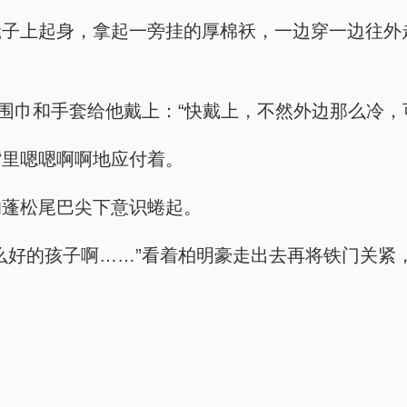
子上起身，拿起一旁挂的厚棉袄，一边穿一边往外
来围巾和手套给他戴上：“快戴上，不然外边那么冷，
嘴里嗯嗯啊啊地应付着。
的蓬松尾巴尖下意识蜷起。
么好的孩子啊……”看着柏明豪走出去再将铁门关紧