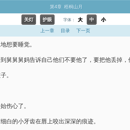
第4章 梧桐山月
关灯
护眼
大
中
小
字体：
上一章
目录
下一页
思地想要睡觉。
听到舅舅舅妈告诉自己他们不要他了，要把他丢掉，
孩子。
开始伤心了。
言细白的小牙齿在唇上咬出深深的痕迹。