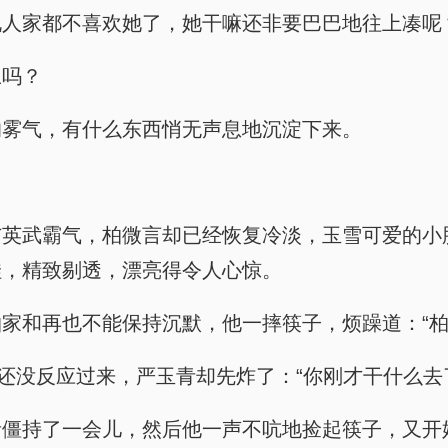
说人家都不喜欢她了，她干嘛还非要巴巴地往上凑呢
丑吗？
的雾气，有什么东西悄无声息地沉淀下来。
与英武霸气，柏微言却已经恢复冷淡，玉雪可爱的小
娃，精致剔透，漂亮得令人心惊。
家和再也不能保持沉默，他一摔筷子，烦躁道：“柏
豪还没反应过来，严玉青却先炸了：“你刚才干什么去
青僵持了一会儿，然后他一声不吭地捡起筷子，又开