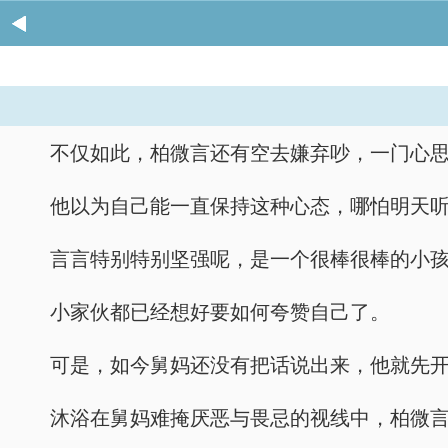
不仅如此，柏微言还有空去嫌弃吵，一门心
他以为自己能一直保持这种心态，哪怕明天
言言特别特别坚强呢，是一个很棒很棒的小
小家伙都已经想好要如何夸赞自己了。
可是，如今舅妈还没有把话说出来，他就先
沐浴在舅妈难掩厌恶与畏忌的视线中，柏微