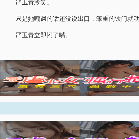
严玉青冷笑。
只是她嘲讽的话还没说出口，笨重的铁门就
严玉青立即闭了嘴。
x
x