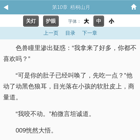
第10章 梧桐山月
关灯
护眼
大
中
小
字体：
上一页
目录
下一章
色兽瞳里渗出疑惑：“我拿来了好多，你都不
喜欢吗？”
“可是你的肚子已经叫唤了，先吃一点？”他
动了动黑色狼耳，目光落在小孩的软肚皮上，商
量道。
“我咬不动。”柏微言坦诚道。
009恍然大悟。