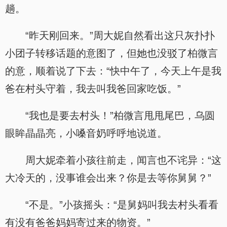
趟。
“昨天刚回来。”周大妮自然看出这只灰扑扑
小团子转移话题的意图了，但她也没驳了柏微言
的意，顺着说了下去：“快中午了，今天上午是我
爸在村头守着，我去叫我爸回家吃饭。”
“我也是要去村头！”柏微言甩甩尾巴，乌圆
眼眸晶晶亮，小嗓音奶呼呼地说道。
周大妮牵着小孩往前走，闻言也不诧异：“这
大冷天的，没事谁会出来？你是去等你舅舅？”
“不是。”小孩摇头：“是舅妈叫我去村头看看
有没有爸爸妈妈寄过来的物资。”