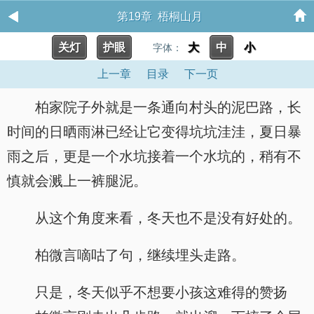
第19章 梧桐山月
关灯
护眼
大
中
小
字体：
上一章
目录
下一页
柏家院子外就是一条通向村头的泥巴路，长
时间的日晒雨淋已经让它变得坑坑洼洼，夏日暴
雨之后，更是一个水坑接着一个水坑的，稍有不
慎就会溅上一裤腿泥。
从这个角度来看，冬天也不是没有好处的。
柏微言嘀咕了句，继续埋头走路。
只是，冬天似乎不想要小孩这难得的赞扬