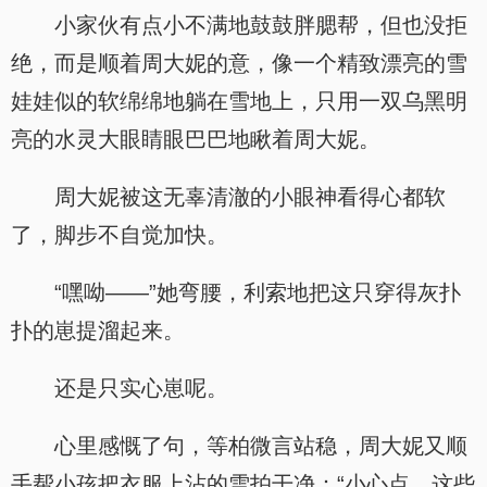
小家伙有点小不满地鼓鼓胖腮帮，但也没拒
绝，而是顺着周大妮的意，像一个精致漂亮的雪
娃娃似的软绵绵地躺在雪地上，只用一双乌黑明
亮的水灵大眼睛眼巴巴地瞅着周大妮。
周大妮被这无辜清澈的小眼神看得心都软
了，脚步不自觉加快。
“嘿呦——”她弯腰，利索地把这只穿得灰扑
扑的崽提溜起来。
还是只实心崽呢。
心里感慨了句，等柏微言站稳，周大妮又顺
手帮小孩把衣服上沾的雪拍干净：“小心点，这些