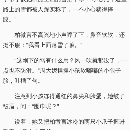
路上的雪都被人踩实称了，一不小心就得摔一
跤。”
柏微言不高兴地小声哼了下，鼻音软软，还
挺不服：“我看上面落雪了嘛。”
“这刚下的雪有什么用？风一吹就都没了，一
点也不防滑。”周大妮捏捏小孩软嘟嘟的小包子
脸，吐槽了句。
注意到小孩冻得通红的鼻尖和脸蛋，她皱了
皱眉，问：“围巾呢？”
说着，她又把柏微言冰冷的两只小爪子握进