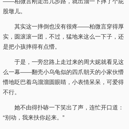
——柏微言刚走出几步路，就出溜一下摔了个屁
股墩儿。
其实这一摔倒也没有很疼——柏微言穿得厚
实，圆滚滚一团，不过，猛地来这么一下子，还
是把小孩摔得有点懵。
于是，一旁岔路上走过来的周大妮就看见这
么一幕——翻壳小乌龟似的四爪朝天的小家伙懵
懵地眨巴着乌溜溜圆眼睛，小表情呆呆，可爱得
不行。
她不由得扑哧一下笑出了声，连忙开口道：
“别动，我来扶你起来。”