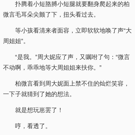
扑腾着小短胳膊小短腿就要翻身爬起来的柏
微言毛耳朵尖颤了下，扭头看过去。
等小孩看清来者面容，立即软软地唤了声“大
周姐姐”。
“是我。”周大妮应了声，又嘱咐了句：“微言
不动啊，乖乖地等大周姐姐来扶你。”
柏微言看到周大妮面上禁不住的灿烂笑容，
一下子就猜到了她的想法。
就是想玩崽罢了！
哼，看透了。