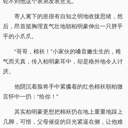
轮不到他这个表弟发表意见。
寄人篱下的崽很有自知之明地收拢思绪，然
后，昂首挺胸理直气壮地朝柏明豪伸出一只胖乎
乎的小爪爪。
“哥哥，棉袄！”小家伙的嗓音嫩生生的，稚
气而天真，传入柏明豪耳中，却是格外地令人讨
厌。
他阴沉着脸将手中紧攥着的红色棉袄朝柏微
言怀中一扔：“给你！”
其实柏明豪更想把棉袄扔在地上重重地踩上
几脚，可惜，父母催促的目光紧逼在侧，让他难