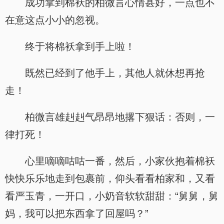
成功拿到棉袄的柏微言心情甚好，一点也不
在意这点小小的忽视。
终于将棉袄拿到手上啦！
既然已经到了他手上，其他人就休想再抢
走！
柏微言雄赳赳气昂昂地撂下狠话：否则，一
律打死！
心里嘀嘀咕咕一番，然后，小家伙抱着棉袄
快快乐乐地走到包裹前，仰头看看柏家和，又看
看严玉青，一开口，小奶音软软甜甜：“舅舅，舅
妈，我可以把东西拿了回屋吗？”