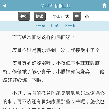
第24章 梧桐山月
关灯
护眼
大
中
小
字体：
上一章
目录
下一页
言言经常面对这样的局面呀？
表哥不过是偶尔遇到一次，就接受不了？
表哥真的好脆弱呀，小孩低下毛茸茸圆脑
袋，偷偷皱了皱小鼻子，小眼神颇为嫌弃——他
该好好锻炼一下啦。
不过，表哥的教育问题是舅舅舅妈应该操心
的事，再不济还有舅妈家里那些长辈呢，怎么也