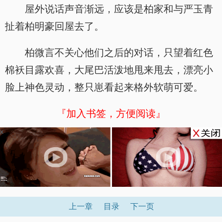
屋外说话声音渐远，应该是柏家和与严玉青
扯着柏明豪回屋去了。
柏微言不关心他们之后的对话，只望着红色
棉袄目露欢喜，大尾巴活泼地甩来甩去，漂亮小
脸上神色灵动，整只崽看起来格外软萌可爱。
『加入书签，方便阅读』
x
上一章
目录
下一页