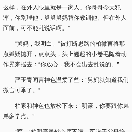
么样，在外人眼里就是一家人。你哥哥今天犯
浑，你别理他，舅舅舅妈替你教训他。但在外人
面前，可不能乱说话啊。”
“舅妈，我明白。”被打断思路的柏微言将那
点狐疑抛开，点点头，头上翘起的小卷毛随着动
作晃来摇去：“你放心，我不会出去乱说的。”
严玉青闻言神色温柔了些：“舅妈就知道我们
微言可乖了。”
柏家和神色也放松下来：“明豪，你要跟你弟
弟多学点。”
“哼。”柏明豪虽然心底不满，可迫于父母给