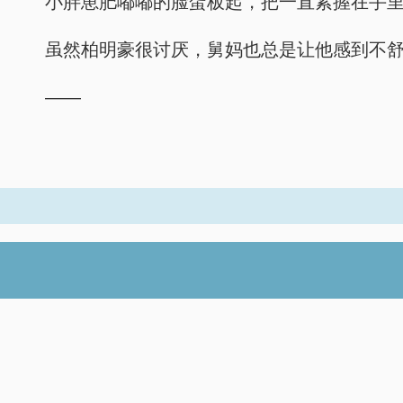
小胖崽肥嘟嘟的脸蛋板起，把一直紧握在手
虽然柏明豪很讨厌，舅妈也总是让他感到不
——