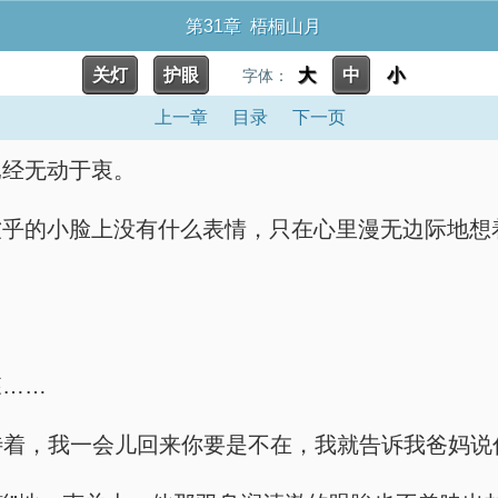
第31章 梧桐山月
关灯
护眼
大
中
小
字体：
上一章
目录
下一页
已经无动于衷。
软乎的小脸上没有什么表情，只在心里漫无边际地想
森……
待着，我一会儿回来你要是不在，我就告诉我爸妈说