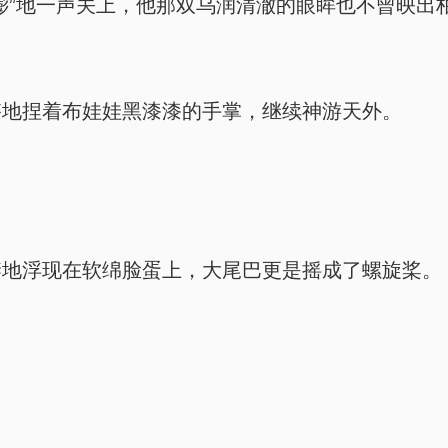
嘭”地一声关上，他那双乌润清澈的眼眸也不曾映出
搭地捏着布娃娃黑漆漆的手掌，继续神游天外。
禁地浮现在软绵脸蛋上，大尾巴更是摇成了螺旋桨。