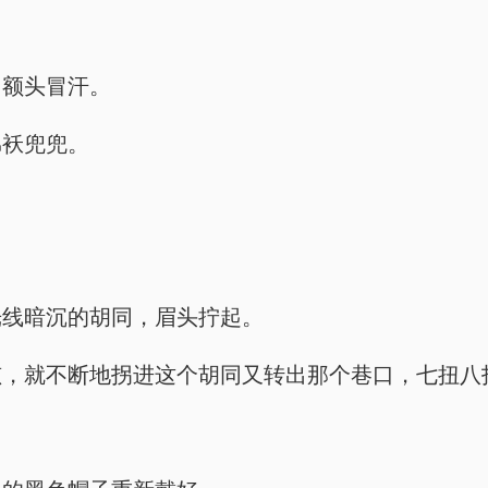
，额头冒汗。
棉袄兜兜。
光线暗沉的胡同，眉头拧起。
孩，就不断地拐进这个胡同又转出那个巷口，七扭八