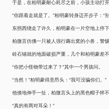
于是，在柏明豪耐心耗尽之前，小孩主动打开
“你跟着走就是了。”柏明豪转身迈开步子：“别
东拐西绕走了许久，柏明豪在一片空地上停
柏微言仿佛一只被人强行薅出窝的小兽，警
砖石铺就的地面破损严重，几个和柏明豪差
“你把小怪物带过来了？”其中一个男孩问。
“当然！”柏明豪得意昂头：“我可没骗你们。”
他倏地伸手一扯，柏微言头上的黑色帽子猝
“真的有两对耳朵！”