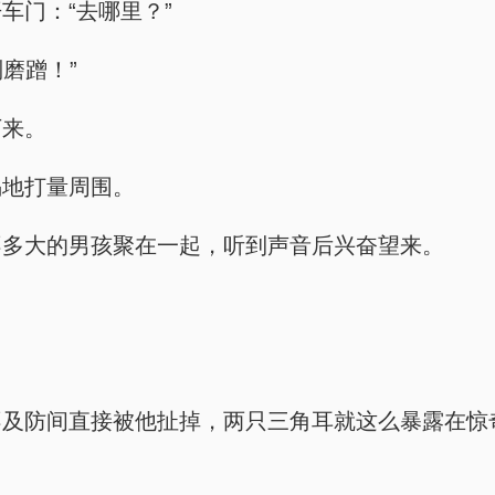
车门：“去哪里？”
磨蹭！”
下来。
惕地打量周围。
不多大的男孩聚在一起，听到声音后兴奋望来。
不及防间直接被他扯掉，两只三角耳就这么暴露在惊