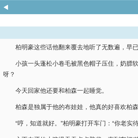
柏明豪这些话他翻来覆去地听了无数遍，早
小孩一头蓬松小卷毛被黑色帽子压住，奶膘
呀？
今天回家他还要和柏森一起睡觉。
柏森是独属于他的布娃娃，他真的好喜欢柏
“哼，知道就好。”柏明豪打开车门：“你老实