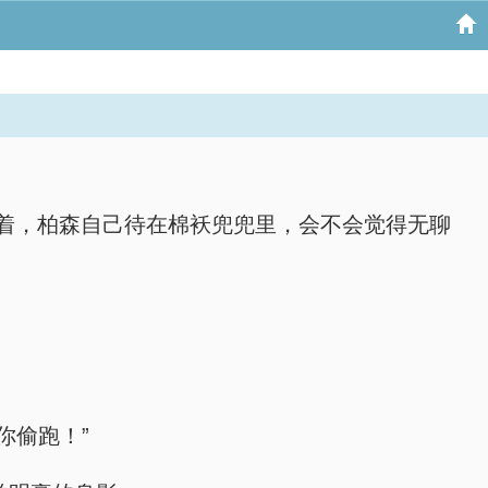
着，柏森自己待在棉袄兜兜里，会不会觉得无聊
你偷跑！”