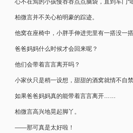
心不在焉的小孩慢吞吞点点脑袋，直到车门“
柏微言并不关心柏明豪的踪迹。
他窝在座椅中，小胖手伸进兜里有一搭没一
爸爸妈妈什么时候才会回来呢？
他们会带着言言离开吗？
小家伙只是稍一设想，甜甜的酒窝就情不自
如果爸爸妈妈真的能带着言言离开……
柏微言高兴地晃起脚丫。
——那可真是太好啦！