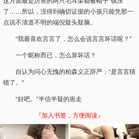
这方面最是厉害的两只毛耳朵都被帽子“镇压”
了……所以，没得到确切证据的小孩只能凭那一
点说不清道不明的端倪疑头疑脑。
“我最喜欢言言了，怎么会说言言坏话呢？”
一个昵称而已，怎么算坏话？
自认为问心无愧的柏森义正辞严：“是言言猜
错了。”
“好吧。”半信半疑的崽走
『加入书签，方便阅读』
x