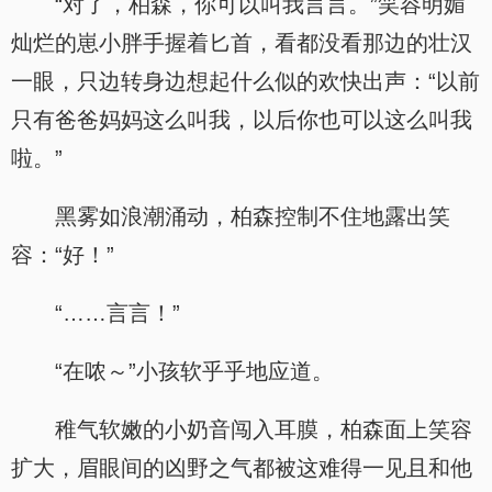
“对了，柏森，你可以叫我言言。”笑容明媚
灿烂的崽小胖手握着匕首，看都没看那边的壮汉
一眼，只边转身边想起什么似的欢快出声：“以前
只有爸爸妈妈这么叫我，以后你也可以这么叫我
啦。”
黑雾如浪潮涌动，柏森控制不住地露出笑
容：“好！”
“……言言！”
“在哝～”小孩软乎乎地应道。
稚气软嫩的小奶音闯入耳膜，柏森面上笑容
扩大，眉眼间的凶野之气都被这难得一见且和他