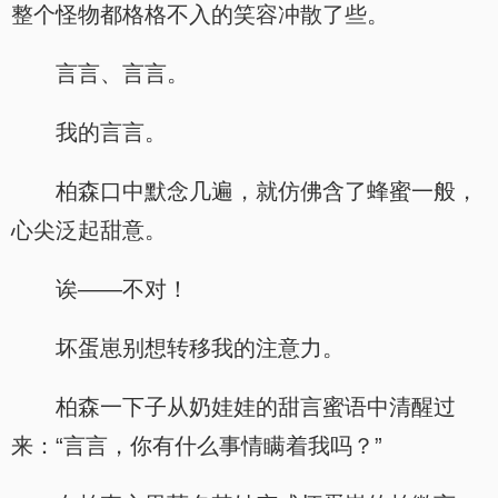
整个怪物都格格不入的笑容冲散了些。
言言、言言。
我的言言。
柏森口中默念几遍，就仿佛含了蜂蜜一般，
心尖泛起甜意。
诶——不对！
坏蛋崽别想转移我的注意力。
柏森一下子从奶娃娃的甜言蜜语中清醒过
来：“言言，你有什么事情瞒着我吗？”