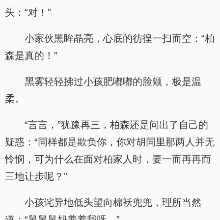
头：“对！”
小家伙黑眸晶亮，心底的彷徨一扫而空：“柏
森是真的！”
黑雾轻轻拂过小孩肥嘟嘟的脸颊，极是温
柔。
“言言，”犹豫再三，柏森还是问出了自己的
疑惑：“同样都是欺负你，你对胡同里那两人并无
怜悯，可为什么在面对柏家人时，要一而再再而
三地让步呢？”
小孩诧异地低头望向棉袄兜兜，理所当然
道：“舅舅舅妈养着我呀。”