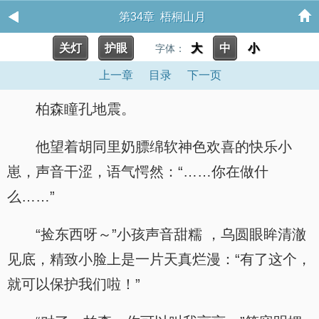
第34章 梧桐山月
关灯
护眼
大
中
小
字体：
上一章
目录
下一页
柏森瞳孔地震。
他望着胡同里奶膘绵软神色欢喜的快乐小
崽，声音干涩，语气愕然：“……你在做什
么……”
“捡东西呀～”小孩声音甜糯 ，乌圆眼眸清澈
见底，精致小脸上是一片天真烂漫：“有了这个，
就可以保护我们啦！”