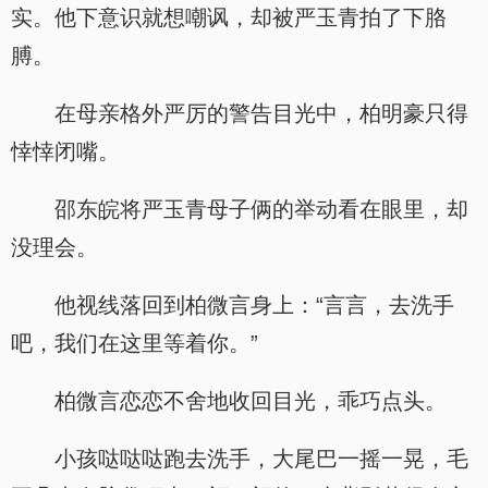
实。他下意识就想嘲讽，却被严玉青拍了下胳
膊。
在母亲格外严厉的警告目光中，柏明豪只得
悻悻闭嘴。
邵东皖将严玉青母子俩的举动看在眼里，却
没理会。
他视线落回到柏微言身上：“言言，去洗手
吧，我们在这里等着你。”
柏微言恋恋不舍地收回目光，乖巧点头。
小孩哒哒哒跑去洗手，大尾巴一摇一晃，毛