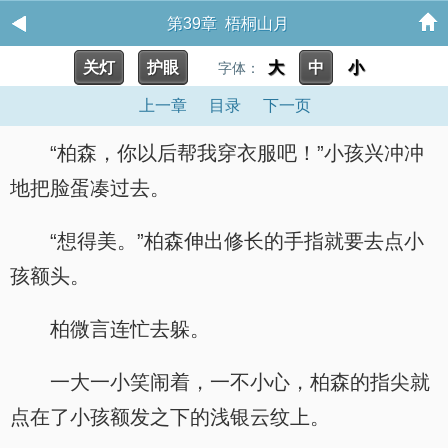
第39章 梧桐山月
关灯
护眼
大
中
小
字体：
上一章
目录
下一页
“柏森，你以后帮我穿衣服吧！”小孩兴冲冲
地把脸蛋凑过去。
“想得美。”柏森伸出修长的手指就要去点小
孩额头。
柏微言连忙去躲。
一大一小笑闹着，一不小心，柏森的指尖就
点在了小孩额发之下的浅银云纹上。