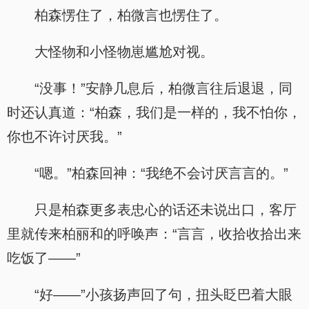
柏森愣住了，柏微言也愣住了。
大怪物和小怪物崽尴尬对视。
“没事！”安静几息后，柏微言往后退退，同
时还认真道：“柏森，我们是一样的，我不怕你，
你也不许讨厌我。”
“嗯。”柏森回神：“我绝不会讨厌言言的。”
只是柏森更多表忠心的话还未说出口，客厅
里就传来柏丽和的呼唤声：“言言，收拾收拾出来
吃饭了——”
“好——”小孩扬声回了句，扭头眨巴着大眼