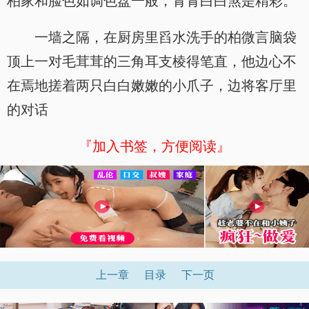
柏家和脸色如调色盘一般，青青白白煞是精彩。
一墙之隔，在厨房里舀水洗手的柏微言脑袋
顶上一对毛茸茸的三角耳支棱得笔直，他边心不
在焉地搓着两只白白嫩嫩的小爪子，边将客厅里
的对话
『加入书签，方便阅读』
x
上一章
目录
下一页
x