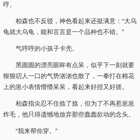
哼。
柏森也不反驳，神色看起来还挺满意：“大乌
龟就大乌龟，能和言言是一个品种也不错。”
气哼哼的小孩子卡壳。
黑圆圆的漂亮眼眸有点呆，似乎下一刻就要
狠狠叨人一口的气势汹汹也散了，一拳打在棉花
上的崽小表情懵懵呆呆，看起来好捏又好搓。
柏森指尖忍不住捻了捻，但为了不再惹崽崽
炸毛，他只得遗憾地放弃那些蠢蠢欲动的念头。
“我来帮你穿。”