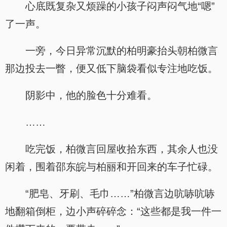
心底既复杂又烦躁的小孩子闷声闷气地“嗯”
了一声。
一旁，今日异常沉默的柏明豪抬头朝柏微言
那边投去一瞥，便又低下脑袋看似专注地吃饭。
阴影中，他的脸色十分难看。
……
吃完饭，柏微言回屋收拾东西，其余人也没
闲着，围着邵东皖与柏丽和开回来的车子忙碌。
“肥皂、牙刷、毛巾……”柏微言边吭哧吭哧
地翻箱倒柜，边小声碎碎念：“这些都是我一件一