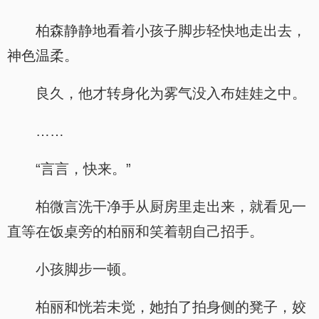
柏森静静地看着小孩子脚步轻快地走出去，
神色温柔。
良久，他才转身化为雾气没入布娃娃之中。
……
“言言，快来。”
柏微言洗干净手从厨房里走出来，就看见一
直等在饭桌旁的柏丽和笑着朝自己招手。
小孩脚步一顿。
柏丽和恍若未觉，她拍了拍身侧的凳子，姣