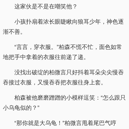
这家伙是不是在嘲笑他？
小孩扑扇着浓长眼睫瞅向狼耳少年，神色逐
渐不善。
“言言，穿衣服。”柏森不慌不忙，面色如常
地把手中拿着的衣服往前递了递。
没找出破绽的柏微言只好抖着耳朵尖尖慢吞
吞接过衣服，又慢吞吞把衣服往身上套。
柏森被他磨磨蹭蹭的小模样逗笑：“怎么跟只
小乌龟似的？”
“那你就是大乌龟！”柏微言甩着尾巴气哼