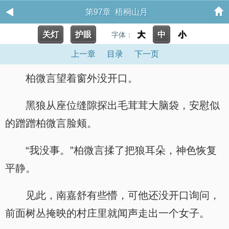
第97章 梧桐山月
关灯
护眼
大
中
小
字体：
上一章
目录
下一页
柏微言望着窗外没开口。
黑狼从座位缝隙探出毛茸茸大脑袋，安慰似
的蹭蹭柏微言脸颊。
“我没事。”柏微言揉了把狼耳朵，神色恢复
平静。
见此，南嘉舒有些懵，可他还没开口询问，
前面树丛掩映的村庄里就闻声走出一个女子。