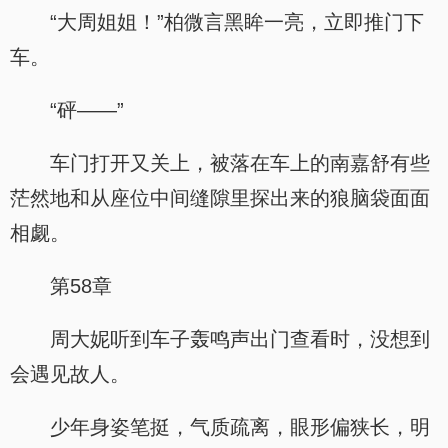
“大周姐姐！”柏微言黑眸一亮，立即推门下
车。
“砰——”
车门打开又关上，被落在车上的南嘉舒有些
茫然地和从座位中间缝隙里探出来的狼脑袋面面
相觑。
第58章
周大妮听到车子轰鸣声出门查看时，没想到
会遇见故人。
少年身姿笔挺，气质疏离，眼形偏狭长，明